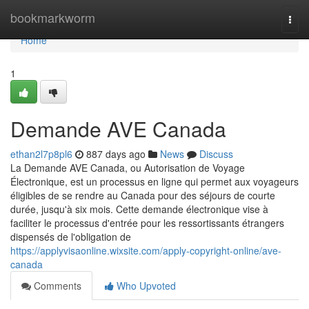
Home
bookmarkworm
Togg
navi
Home
1
Demande AVE Canada
ethan2l7p8pl6
887 days ago
News
Discuss
La Demande AVE Canada, ou Autorisation de Voyage
Électronique, est un processus en ligne qui permet aux voyageurs
éligibles de se rendre au Canada pour des séjours de courte
durée, jusqu'à six mois. Cette demande électronique vise à
faciliter le processus d'entrée pour les ressortissants étrangers
dispensés de l'obligation de
https://applyvisaonline.wixsite.com/apply-copyright-online/ave-
canada
Comments
Who Upvoted