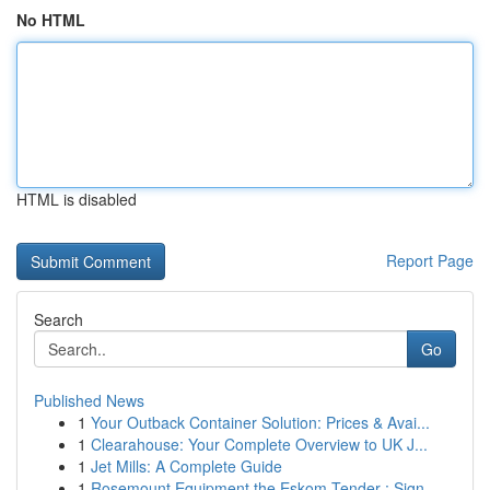
No HTML
HTML is disabled
Report Page
Search
Go
Published News
1
Your Outback Container Solution: Prices & Avai...
1
Clearahouse: Your Complete Overview to UK J...
1
Jet Mills: A Complete Guide
1
Rosemount Equipment the Eskom Tender : Sign...