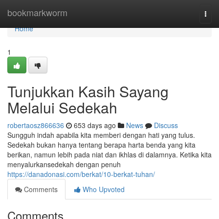
Home
bookmarkworm
Togg
navi
Home
1
Tunjukkan Kasih Sayang
Melalui Sedekah
robertaosz866636
653 days ago
News
Discuss
Sungguh indah apabila kita memberi dengan hati yang tulus.
Sedekah bukan hanya tentang berapa harta benda yang kita
berikan, namun lebih pada niat dan ikhlas di dalamnya. Ketika kita
menyalurkansedekah dengan penuh
https://danadonasi.com/berkat/10-berkat-tuhan/
Comments
Who Upvoted
Comments