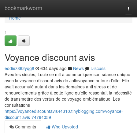
Home
bookmarkworm
Togg
navi
Home
1
Voyance discount avis
eddiez862yqg8
634 days ago
News
Discuss
Avec les siècles, Lucie se mit à communiquer son séance unique
avec la voyance discount avis de Jolievoyance autour d'elle. Elle
avait accumulé autant dans les domaines anti stress et de
renouvellements grâce à cette ligne qu'elle ressentait la nécessité
de transmettre des vertus de ce voyage emblématique. Les
consultations
https://voyancediscountavis44310.tinyblogging.com/voyance-
discount-avis-74764059
Comments
Who Upvoted