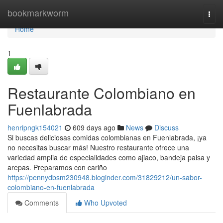
Home
bookmarkworm
Togg
navi
Home
1
Restaurante Colombiano en
Fuenlabrada
henripngk154021
609 days ago
News
Discuss
Si buscas deliciosas comidas colombianas en Fuenlabrada, ¡ya
no necesitas buscar más! Nuestro restaurante ofrece una
variedad amplia de especialidades como ajiaco, bandeja paisa y
arepas. Preparamos con cariño
https://pennydbsm230948.bloginder.com/31829212/un-sabor-
colombiano-en-fuenlabrada
Comments
Who Upvoted