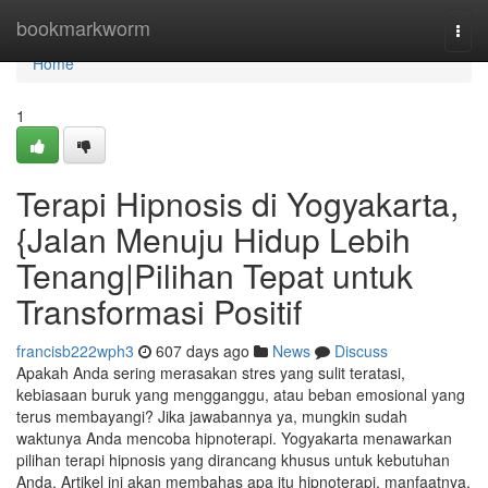
Home
bookmarkworm
Togg
navi
Home
1
Terapi Hipnosis di Yogyakarta,
{Jalan Menuju Hidup Lebih
Tenang|Pilihan Tepat untuk
Transformasi Positif
francisb222wph3
607 days ago
News
Discuss
Apakah Anda sering merasakan stres yang sulit teratasi,
kebiasaan buruk yang mengganggu, atau beban emosional yang
terus membayangi? Jika jawabannya ya, mungkin sudah
waktunya Anda mencoba hipnoterapi. Yogyakarta menawarkan
pilihan terapi hipnosis yang dirancang khusus untuk kebutuhan
Anda. Artikel ini akan membahas apa itu hipnoterapi, manfaatnya,