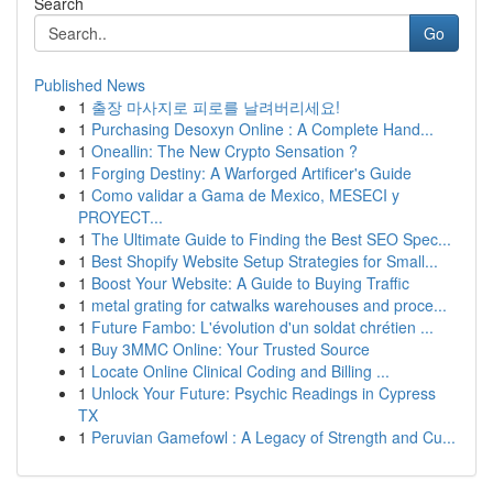
Search
Go
Published News
1
출장 마사지로 피로를 날려버리세요!
1
Purchasing Desoxyn Online : A Complete Hand...
1
Oneallin: The New Crypto Sensation ?
1
Forging Destiny: A Warforged Artificer's Guide
1
Como validar a Gama de Mexico, MESECI y
PROYECT...
1
The Ultimate Guide to Finding the Best SEO Spec...
1
Best Shopify Website Setup Strategies for Small...
1
Boost Your Website: A Guide to Buying Traffic
1
metal grating for catwalks warehouses and proce...
1
Future Fambo: L'évolution d'un soldat chrétien ...
1
Buy 3MMC Online: Your Trusted Source
1
Locate Online Clinical Coding and Billing ...
1
Unlock Your Future: Psychic Readings in Cypress
TX
1
Peruvian Gamefowl : A Legacy of Strength and Cu...