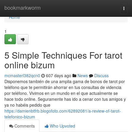
Home
bookmarkworm
Togg
navi
Home
1
5 Simple Techniques For tarot
online bizum
mcmasterl382qcn0
607 days ago
News
Discuss
Disponemos también de una amplia gama de bonos de tarot por
teléfono que te permitirán ahorrar en tus consultas de videncia
por teléfono. Vivimos en un mundo en el que actualmente se
hace todo online. Seguramente has ido a cenar con tus amigos y
ya no habéis pedido que
https://damienbtfrb.blogofoto.com/62892081/a-review-of-tarot-
telefonico-bizum
Comments
Who Upvoted