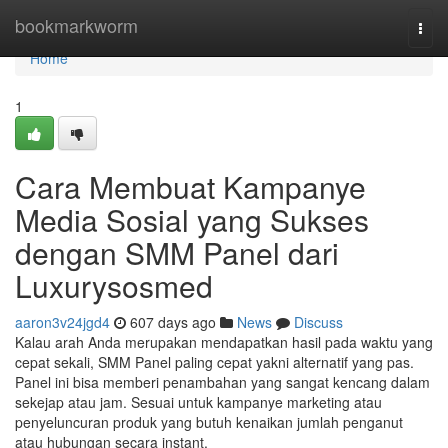
Home
bookmarkworm
Togg
navi
Home
1
Cara Membuat Kampanye
Media Sosial yang Sukses
dengan SMM Panel dari
Luxurysosmed
aaron3v24jgd4
607 days ago
News
Discuss
Kalau arah Anda merupakan mendapatkan hasil pada waktu yang
cepat sekali, SMM Panel paling cepat yakni alternatif yang pas.
Panel ini bisa memberi penambahan yang sangat kencang dalam
sekejap atau jam. Sesuai untuk kampanye marketing atau
penyeluncuran produk yang butuh kenaikan jumlah penganut
atau hubungan secara instant.