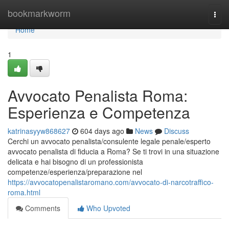
Home
bookmarkworm
Togg
navi
Home
1
Avvocato Penalista Roma:
Esperienza e Competenza
katrinasyyw868627
604 days ago
News
Discuss
Cerchi un avvocato penalista/consulente legale penale/esperto
avvocato penalista di fiducia a Roma? Se ti trovi in una situazione
delicata e hai bisogno di un professionista
competenze/esperienza/preparazione nel
https://avvocatopenalistaromano.com/avvocato-di-narcotraffico-
roma.html
Comments
Who Upvoted