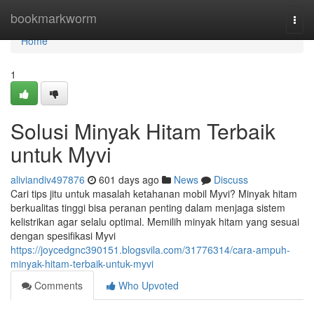
Home
bookmarkworm
Togg
navi
Home
1
Solusi Minyak Hitam Terbaik
untuk Myvi
aliviandiv497876
601 days ago
News
Discuss
Cari tips jitu untuk masalah ketahanan mobil Myvi? Minyak hitam
berkualitas tinggi bisa peranan penting dalam menjaga sistem
kelistrikan agar selalu optimal. Memilih minyak hitam yang sesuai
dengan spesifikasi Myvi
https://joycedgnc390151.blogsvila.com/31776314/cara-ampuh-
minyak-hitam-terbaik-untuk-myvi
Comments
Who Upvoted