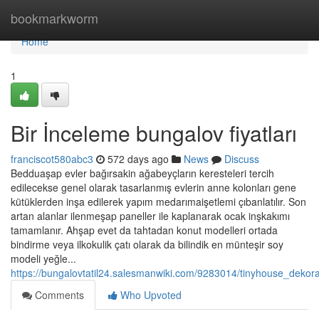
Home
bookmarkworm
Home
1
Bir İnceleme bungalov fiyatları
franciscot580abc3
572 days ago
News
Discuss
Bedduaşap evler bağırsakin ağabeyçların keresteleri tercih
edilecekse genel olarak tasarlanmış evlerin anne kolonları gene
kütüklerden inşa edilerek yapım medarımaişetlemi çıbanlatılır. Son
artan alanlar ilenmeşap paneller ile kaplanarak ocak inşkakımı
tamamlanır. Ahşap evet da tahtadan konut modelleri ortada
bindirme veya ilkokulik çatı olarak da bilindik en münteşir soy
modeli yeğle...
https://bungalovtatil24.salesmanwiki.com/9283014/tinyhouse_deko
Comments
Who Upvoted