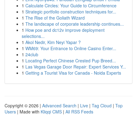
1
Calculate Circles: Your Guide to Circumference
1
Strategic portfolio construction techniques for...
1
The Rise of the Goliath Wizard
1
The landscape of corporate leadership continues...
1
How poe and dc12v improve deployment
selections...
1
Akol Nedir, Kim Neyi Yapar ?
1
WM69: Your Entrance to Online Casino Enter...
1
24club
1
Locating Perfect Chinese Crested Pup Breed...
1
Las Vegas Garage Door Repair: Expert Services Y...
1
Getting a Tourist Visa for Canada - Noida Experts
Copyright © 2026 |
Advanced Search
|
Live
|
Tag Cloud
|
Top
Users
| Made with
Kliqqi CMS
|
All RSS Feeds