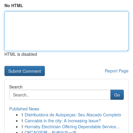
No HTML
HTML is disabled
Report Page
Search
Go
Published News
1
Distribuidora de Autopeças: Seu Atacado Completo
1
Cannabis in the city: A Increasing Issue?
1
Hornsby Electrician Offering Dependable Service...
1
OKCAO官网：权威信息一览