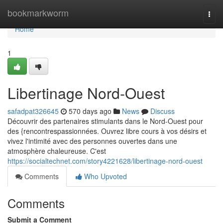
Home
bookmarkworm
Togg
navi
Home
1
Libertinage Nord-Ouest
safadpat326645
570 days ago
News
Discuss
Découvrir des partenaires stimulants dans le Nord-Ouest pour
des {rencontrespassionnées. Ouvrez libre cours à vos désirs et
vivez l'intimité avec des personnes ouvertes dans une
atmosphère chaleureuse. C'est
https://socialtechnet.com/story4221628/libertinage-nord-ouest
Comments
Who Upvoted
Comments
Submit a Comment