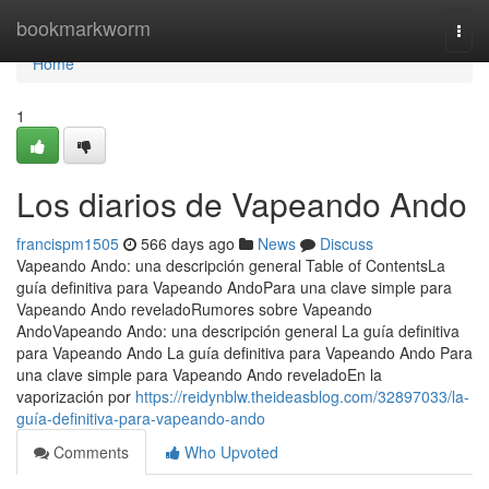
Home
bookmarkworm
Togg
navi
Home
1
Los diarios de Vapeando Ando
francispm1505
566 days ago
News
Discuss
Vapeando Ando: una descripción general Table of ContentsLa
guía definitiva para Vapeando AndoPara una clave simple para
Vapeando Ando reveladoRumores sobre Vapeando
AndoVapeando Ando: una descripción general La guía definitiva
para Vapeando Ando La guía definitiva para Vapeando Ando Para
una clave simple para Vapeando Ando reveladoEn la
vaporización por
https://reidynblw.theideasblog.com/32897033/la-
guía-definitiva-para-vapeando-ando
Comments
Who Upvoted