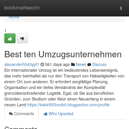
Home
bookmarkworm
Togg
navi
Home
1
Best ten Umzugsunternehmen
alexanderh543ypf1
561 days ago
News
Discuss
Ein internationaler Umzug ist ein bedeutendes Lebensereignis,
das mehr beinhaltet als nur den Transport von Habseligkeiten von
einem Ort zum anderen. Er erfordert sorgfältige Planung,
Organisation und ein tiefes Verständnis der Komplexität
grenzüberschreitender Logistik. Egal, ob Sie aus beruflichen
Gründen, zum Studium oder fileür einen Neuanfang in einem
neuen Land
https://kabirl553xmb0.bloggactivo.com/profile
Comments
Who Upvoted
Comments