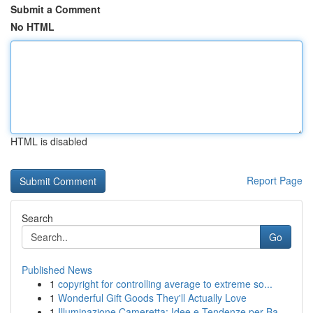
Submit a Comment
No HTML
HTML is disabled
Report Page
Search
Go
Published News
1
copyright for controlling average to extreme so...
1
Wonderful Gift Goods They'll Actually Love
1
Illuminazione Cameretta: Idee e Tendenze per Ba...