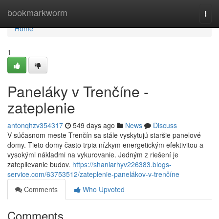
Home
bookmarkworm
Togg
navi
Home
1
Paneláky v Trenčíne -
zateplenie
antonqhzv354317
549 days ago
News
Discuss
V súčasnom meste Trenčín sa stále vyskytujú staršie panelové
domy. Tieto domy často trpia nízkym energetickým efektivitou a
vysokými nákladmi na vykurovanie. Jedným z riešení je
zateplievanie budov.
https://shaniarhyv226383.blogs-
service.com/63753512/zateplenie-panelákov-v-trenčíne
Comments
Who Upvoted
Comments