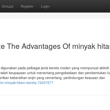
Groups
Register
Login
ze The Advantages Of minyak hit
 digunakan pada pelbagai jenis kereta moden yang mempunyai aktiviti
 ini ialah keupayaan untuk menentang pengoksidaan dan pembentukan l
erikan kebersihan enjin yang cemerlang, perlindungan keausan dan
k-for-minyak-hitam-kereta-72037577