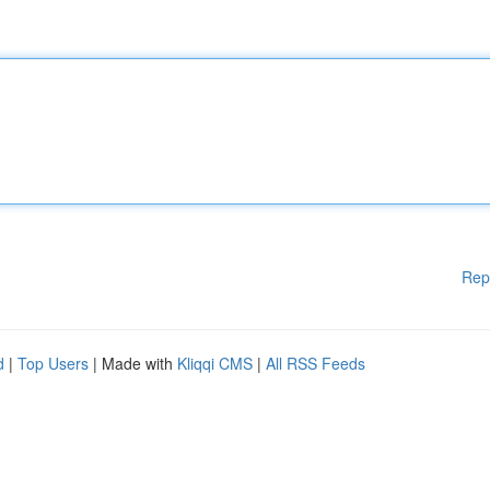
Rep
d
|
Top Users
| Made with
Kliqqi CMS
|
All RSS Feeds