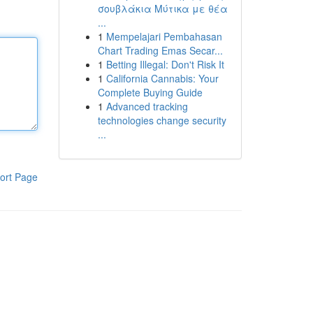
σουβλάκια Μύτικα με θέα
...
1
Mempelajari Pembahasan
Chart Trading Emas Secar...
1
Betting Illegal: Don't Risk It
1
California Cannabis: Your
Complete Buying Guide
1
Advanced tracking
technologies change security
...
ort Page