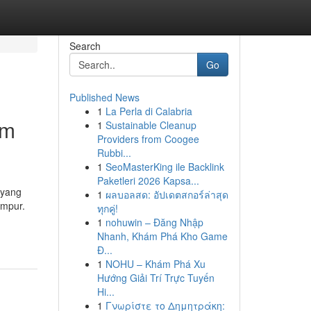
Search
Go
Published News
1
La Perla di Calabria
am
1
Sustainable Cleanup
Providers from Coogee
Rubbi...
1
SeoMasterKing ile Backlink
Paketleri 2026 Kapsa...
 yang
1
ผลบอลสด: อัปเดตสกอร์ล่าสุด
umpur.
ทุกคู่!
1
nohuwin – Đăng Nhập
Nhanh, Khám Phá Kho Game
Đ...
1
NOHU – Khám Phá Xu
Hướng Giải Trí Trực Tuyến
Hi...
1
Γνωρίστε το Δημητράκη: