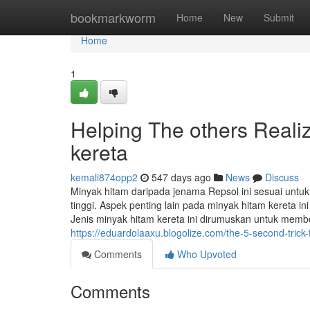
Home
bookmarkworm
Home
New
Submit
Home
1
Helping The others Reali
kereta
kemali874opp2
547 days ago
News
Discuss
Minyak hitam daripada jenama Repsol ini sesuai untuk
tinggi. Aspek penting lain pada minyak hitam kereta
Jenis minyak hitam kereta ini dirumuskan untuk memb
https://eduardolaaxu.blogolize.com/the-5-second-tric
Comments
Who Upvoted
Comments