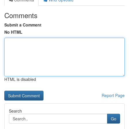
Comments
Submit a Comment
No HTML
HTML is disabled
Report Page
Search
Go