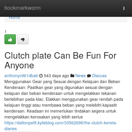
Home
bookmarkworm
Togg
navi
Home
1
Clutch plate Can Be Fun For
Anyone
anthonyc961dba6
543 days ago
News
Discuss
Menggunakan Gear yang Sesuai dengan Kelajuan dan Beban
Kenderaan: Pastikan gear yang digunakan sesuai dengan
kelajuan dan beban kenderaan untuk mengelakkan tekanan
berlebihan pada klac. Elakkan menggunakan gear rendah pada
kelajuan tinggi atau membawa beban yang melebihi kapasiti
kenderaan. Keadaan ini memerlukan tindakan segera untuk
mengelakkan kerosakan yang lebih serius
https://daltonpetfi.kylieblog.com/33562698/the-clutch-kereta-
diaries