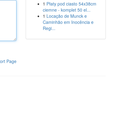
1
Płaty pod ciasto 54x38cm
ciemne - komplet 50 el...
1
Locação de Munck e
Caminhão em Inocência e
Regi...
ort Page