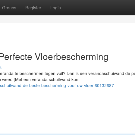
Groups
Register
Login
Perfecte Vloerbescherming
s
veranda te beschermen tegen vuil? Dan is een verandaschuiwand de pe
 weer. {Met een veranda schuifwand kunt
-schuifwand-de-beste-bescherming-voor-uw-vloer-60132687