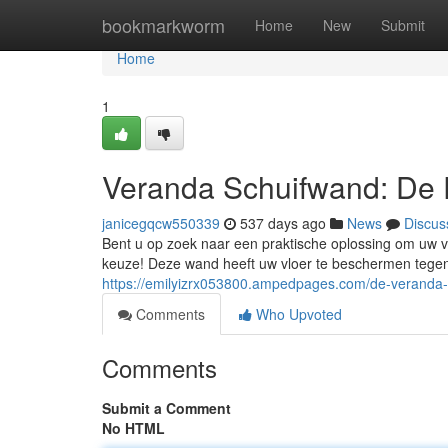
Home
bookmarkworm
Home
New
Submit
Home
1
Veranda Schuifwand: De 
janicegqcw550339
537 days ago
News
Discus
Bent u op zoek naar een praktische oplossing om uw 
keuze! Deze wand heeft uw vloer te beschermen tegen
https://emilyizrx053800.ampedpages.com/de-veranda
Comments
Who Upvoted
Comments
Submit a Comment
No HTML