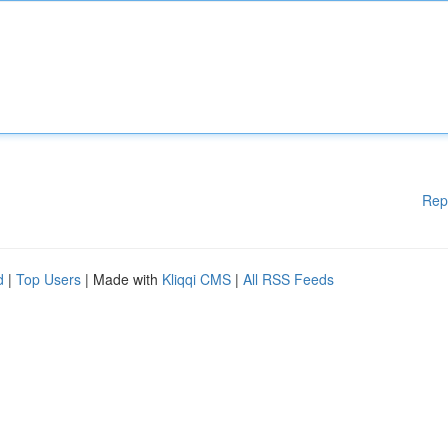
Rep
d
|
Top Users
| Made with
Kliqqi CMS
|
All RSS Feeds