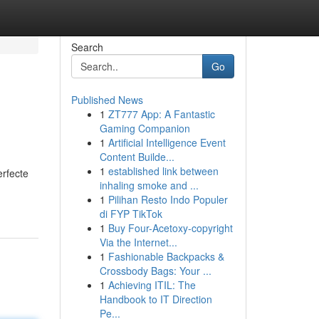
Search
Go
Published News
1
ZT777 App: A Fantastic
Gaming Companion
1
Artificial Intelligence Event
Content Builde...
1
established link between
rfecte
inhaling smoke and ...
1
Pilihan Resto Indo Populer
di FYP TikTok
1
Buy Four-Acetoxy-copyright
Via the Internet...
1
Fashionable Backpacks &
Crossbody Bags: Your ...
1
Achieving ITIL: The
Handbook to IT Direction
Pe...