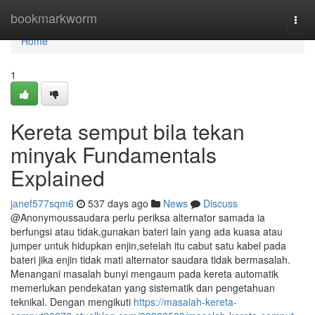
Home
bookmarkworm
Togg
navi
Home
1
Kereta semput bila tekan
minyak Fundamentals
Explained
janef577sqm6
537 days ago
News
Discuss
@Anonymoussaudara perlu periksa alternator samada ia
berfungsi atau tidak,gunakan bateri lain yang ada kuasa atau
jumper untuk hidupkan enjin,setelah itu cabut satu kabel pada
bateri jika enjin tidak mati alternator saudara tidak bermasalah.
Menangani masalah bunyi mengaum pada kereta automatik
memerlukan pendekatan yang sistematik dan pengetahuan
teknikal. Dengan mengikuti
https://masalah-kereta-