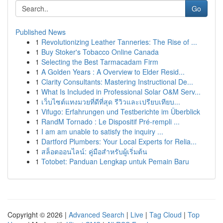
Go
Published News
1
Revolutionizing Leather Tanneries: The Rise of ...
1
Buy Stoker's Tobacco Online Canada
1
Selecting the Best Tarmacadam Firm
1
A Golden Years : A Overview to Elder Resid...
1
Clarity Consultants: Mastering Instructional De...
1
What Is Included in Professional Solar O&M Serv...
1
เว็บไซต์แทงมวยที่ดีที่สุด รีวิวและเปรียบเทียบ...
1
Vifugo: Erfahrungen und Testberichte im Überblick
1
RandM Tornado : Le Dispositif Pré-rempli ...
1
I am am unable to satisfy the inquiry ...
1
Dartford Plumbers: Your Local Experts for Relia...
1
สล็อตออนไลน์: คู่มือสำหรับผู้เริ่มต้น
1
Totobet: Panduan Lengkap untuk Pemain Baru
Copyright © 2026 |
Advanced Search
|
Live
|
Tag Cloud
|
Top