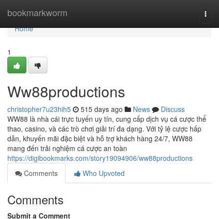
Home
bookmarkworm
Togg
navi
Home
1
Ww88productions
christopher7u23hih5
515 days ago
News
Discuss
WW88 là nhà cái trực tuyến uy tín, cung cấp dịch vụ cá cược thể
thao, casino, và các trò chơi giải trí đa dạng. Với tỷ lệ cược hấp
dẫn, khuyến mãi đặc biệt và hỗ trợ khách hàng 24/7, WW88
mang đến trải nghiệm cá cược an toàn
https://digibookmarks.com/story19094906/ww88productions
Comments
Who Upvoted
Comments
Submit a Comment