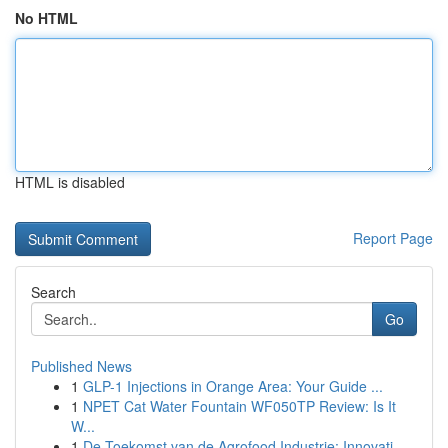
No HTML
HTML is disabled
Report Page
Search
Go
Published News
1
GLP-1 Injections in Orange Area: Your Guide ...
1
NPET Cat Water Fountain WF050TP Review: Is It
W...
1
De Toekomst van de Agrofood Industrie: Innovati...