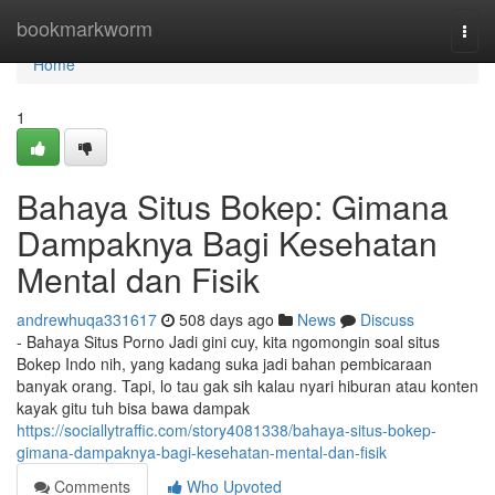
Home
bookmarkworm
Togg
navi
Home
1
Bahaya Situs Bokep: Gimana
Dampaknya Bagi Kesehatan
Mental dan Fisik
andrewhuqa331617
508 days ago
News
Discuss
- Bahaya Situs Porno Jadi gini cuy, kita ngomongin soal situs
Bokep Indo nih, yang kadang suka jadi bahan pembicaraan
banyak orang. Tapi, lo tau gak sih kalau nyari hiburan atau konten
kayak gitu tuh bisa bawa dampak
https://sociallytraffic.com/story4081338/bahaya-situs-bokep-
gimana-dampaknya-bagi-kesehatan-mental-dan-fisik
Comments
Who Upvoted