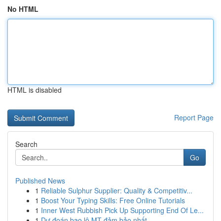
No HTML
HTML is disabled
Report Page
Search
Go
Published News
1
Reliable Sulphur Supplier: Quality & Competitiv...
1
Boost Your Typing Skills: Free Online Tutorials
1
Inner West Rubbish Pick Up Supporting End Of Le...
1
Dự đoán bao lô MT đảm bảo nhất