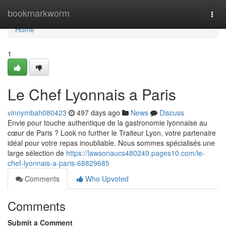
Home
bookmarkworm
Togg
navi
Home
1
Le Chef Lyonnais a Paris
vinnymbah080423
497 days ago
News
Discuss
Envie pour touche authentique de la gastronomie lyonnaise au
cœur de Paris ? Look no further le Traiteur Lyon, votre partenaire
idéal pour votre repas inoubliable. Nous sommes spécialisés une
large sélection de
https://lawsonaucs480249.pages10.com/le-
chef-lyonnais-a-paris-68829685
Comments
Who Upvoted
Comments
Submit a Comment