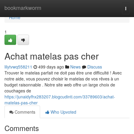
Home
bookmarkworm
Togg
navi
Home
1
Achat matelas pas cher
lilytvwq558211
499 days ago
News
Discuss
Trouver le matelas parfait ne doit pas être une difficulté ! Avec
notre aide, vous pouvez choisir le matelas de vos rêves à un
budget raisonnable . Notre site web offre un large choix de
couchages de
https://junaidyfhx283207.blogcudinti.com/33789603/achat-
matelas-pas-cher
Comments
Who Upvoted
Comments