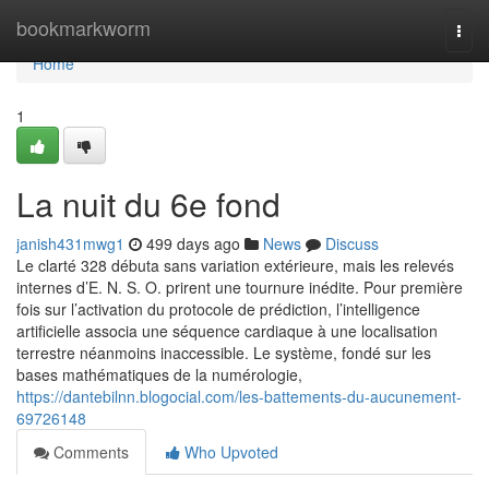
Home
bookmarkworm
Togg
navi
Home
1
La nuit du 6e fond
janish431mwg1
499 days ago
News
Discuss
Le clarté 328 débuta sans variation extérieure, mais les relevés
internes d’E. N. S. O. prirent une tournure inédite. Pour première
fois sur l’activation du protocole de prédiction, l’intelligence
artificielle associa une séquence cardiaque à une localisation
terrestre néanmoins inaccessible. Le système, fondé sur les
bases mathématiques de la numérologie,
https://dantebilnn.blogocial.com/les-battements-du-aucunement-
69726148
Comments
Who Upvoted