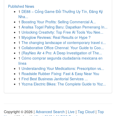
Published News
1
DE88 – Cổng Game Đổi Thưởng Uy Tín, Đăng Ký
Nha...
1
Boosting Your Profits: Selling Commercial A...
1
Analisa Togel Paling Baru: Dapatkan Pemenang In...
1
Unlocking Creativity: Top Free AI Tools You Nee...
1
Myoglow Reviews: Real Results or Hype ?
1
The changing landscape of contemporary travel c...
1
Collaborative Office Chennai: Your Guide to Coo...
1
{RayNeo Air 4 Pro: A Deep Investigation of The...
1
Cómo comprar segunda ciudadanía mexicana en
línea
1
Understanding Your Medications: Prescription vs...
1
Roadside Rubber Fixing: Fast & Easy Near You
1
Find Best Business Janitorial Services ...
1
Yozma Electric Bikes: The Complete Guide to Yoz...
Copyright © 2026 |
Advanced Search
|
Live
|
Tag Cloud
|
Top