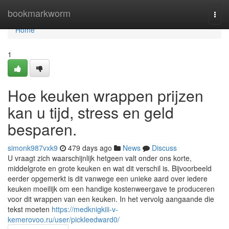
Home
bookmarkworm
Togg
navi
Home
1
Hoe keuken wrappen prijzen
kan u tijd, stress en geld
besparen.
simonk987vxk9
479 days ago
News
Discuss
U vraagt zich waarschijnlijk hetgeen valt onder ons korte,
middelgrote en grote keuken en wat dit verschil is. Bijvoorbeeld
eerder opgemerkt is dit vanwege een unieke aard over iedere
keuken moeilijk om een handige kostenweergave te produceren
voor dit wrappen van een keuken. In het vervolg aangaande die
tekst moeten
https://medknigkiii-v-
kemerovoo.ru/user/pickleedward0/