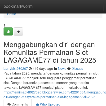
Home
bookmarkworm
Home
1
Menggabungkan diri dengan
Komunitas Permainan Slot
LAGAGAME77 di tahun 2025
barrykfxt960207
449 days ago
News
Discuss
Pada tahun 2025, mendaftar dengan komunitas permainan slot
LAGAGAME77 menjadi seru bagi para penggemar permainan
slot. Dengan beraneka penawaran menarik yang mereka
tawarkan, LAGAGAME77 menjadi platform terbaik untuk
https://jemimaqkft927590.bloggerswise.com/42281364/menggabun
diri-dengan-masyarakat-permainan-slot-lagagame77-di-2025
Comments
Who Upvoted