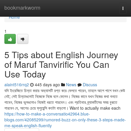
Home
bookmarkworm
Togg
navi
Home
1
5 Tips about English Journey
of Maruf Tanvirific You Can
Use Today
alaint516rrq2
445 days ago
News
Discuss
যদি ইংরেজিতে চিন্তা করার অভ্যাসটি রপ্ত করে ফেলতে পারেন, তাহলে আশে পাশে যখন কেউ
নেই; সেই চিন্তাগুলোই নিজেকে নিজে বলে ফেলেন। নিজের কানে যখন নিজের কথা শুনতে
পাবেন, নিজের ভুলগুলোও নিজেই ধরতে পারবেন। এবং প্রতিবার প্র্যাকটিসের সময় বুঝতে
পারবেন যে, আগের চেয়ে ফ্লুয়েন্সি কতটা বাড়লো। Want to actually make each
https://how-to-make-a-conversatio42964.blue-
blogs.com/42085299/rumored-buzz-on-only-these-3-steps-made-
me-speak-english-fluently