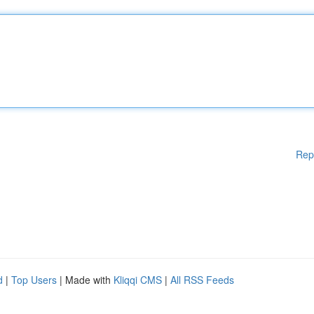
Rep
d
|
Top Users
| Made with
Kliqqi CMS
|
All RSS Feeds