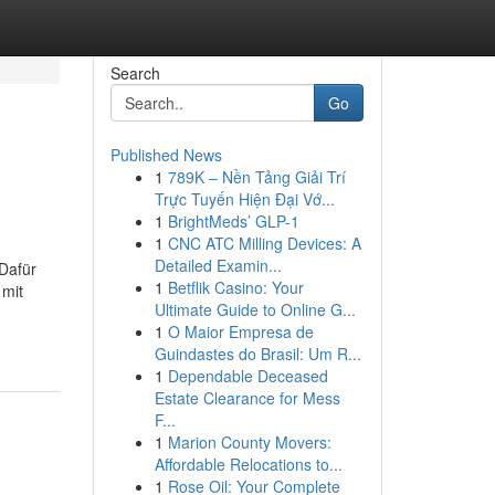
Search
Go
Published News
1
789K – Nền Tảng Giải Trí
Trực Tuyến Hiện Đại Vớ...
1
BrightMeds’ GLP-1
1
CNC ATC Milling Devices: A
Detailed Examin...
 Dafür
1
Betflik Casino: Your
 mit
Ultimate Guide to Online G...
1
O Maior Empresa de
Guindastes do Brasil: Um R...
1
Dependable Deceased
Estate Clearance for Mess
F...
1
Marion County Movers:
Affordable Relocations to...
1
Rose Oil: Your Complete