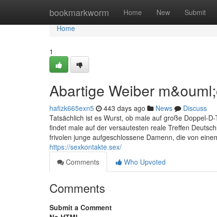
Home
bookmarkworm
Home
New
Submit
Home
1
Abartige Weiber m&ouml;
hafizk665exn5
443 days ago
News
Discuss
Tatsächlich ist es Wurst, ob male auf große Doppel-D-
findet male auf der versautesten reale Treffen Deutsc
frivolen junge aufgeschlossene Damenn, die von eine
https://sexkontakte.sex/
Comments
Who Upvoted
Comments
Submit a Comment