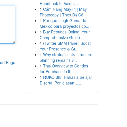
Handbook to Value, ...
1
Cẩm Nang Máy In | Máy
Photocopy | Thiết Bị} Cô...
1
Por qué elegir Gama de
México para proyectos co...
1
Buy Peptides Online: Your
Comprehensive Guide ...
1
{Twitter SMM Panel: Boost
Your Presence & Gr...
1
Why strategic infrastructure
planning remains v...
ort Page
1
This Overview to Condos
for Purchase in th...
1
ROKOK88: Rahasia Belajar
Disertai Penjelasan L...