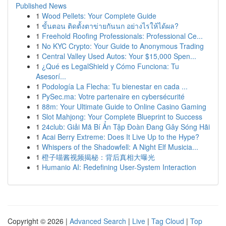
Published News
1
Wood Pellets: Your Complete Guide
1
ขั้นตอน ติดตั้งตาข่ายกันนก อย่างไรให้ได้ผล?
1
Freehold Roofing Professionals: Professional Ce...
1
No KYC Crypto: Your Guide to Anonymous Trading
1
Central Valley Used Autos: Your $15,000 Spen...
1
¿Qué es LegalShield y Cómo Funciona: Tu
Asesorí...
1
Podología La Flecha: Tu bienestar en cada ...
1
PySec.ma: Votre partenaire en cybersécurité
1
88m: Your Ultimate Guide to Online Casino Gaming
1
Slot Mahjong: Your Complete Blueprint to Success
1
24club: Giải Mã Bí Ẩn Tập Đoàn Đang Gây Sóng Hãi
1
Acai Berry Extreme: Does It Live Up to the Hype?
1
Whispers of the Shadowfell: A Night Elf Musicia...
1
橙子喵酱视频揭秘：背后真相大曝光
1
Humanio AI: Redefining User-System Interaction
Copyright © 2026 |
Advanced Search
|
Live
|
Tag Cloud
|
Top