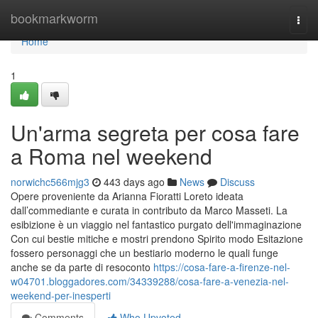
Home
bookmarkworm
Togg
navi
Home
1
Un'arma segreta per cosa fare
a Roma nel weekend
norwichc566mjg3
443 days ago
News
Discuss
Opere proveniente da Arianna Fioratti Loreto ideata
dall’commediante e curata in contributo da Marco Masseti. La
esibizione è un viaggio nel fantastico purgato dell'immaginazione
Con cui bestie mitiche e mostri prendono Spirito modo Esitazione
fossero personaggi che un bestiario moderno le quali funge
anche se da parte di resoconto
https://cosa-fare-a-firenze-nel-
w04701.bloggadores.com/34339288/cosa-fare-a-venezia-nel-
weekend-per-inesperti
Comments
Who Upvoted