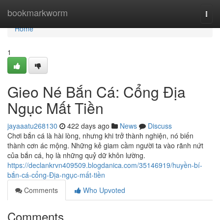
Home
bookmarkworm
Togg
navi
Home
1
Gieo Né Bắn Cá: Cổng Địa
Ngục Mất Tiền
jayaaatu268130
422 days ago
News
Discuss
Chơi bắn cá là hài lòng, nhưng khi trở thành nghiện, nó biến
thành cơn ác mộng. Những kẻ giam cầm người ta vào rãnh nứt
của bắn cá, họ là những quỷ dữ khôn lường.
https://declankrvn409509.blogdanica.com/35146919/huyền-bí-
bắn-cá-cổng-Địa-ngục-mất-tiền
Comments
Who Upvoted
Comments