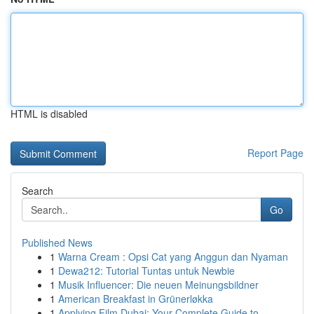
HTML is disabled
Report Page
Search
Go
Published News
1
Warna Cream : Opsi Cat yang Anggun dan Nyaman
1
Dewa212: Tutorial Tuntas untuk Newbie
1
Musik Influencer: Die neuen Meinungsbildner
1
American Breakfast in Grünerløkka
1
Applying Film Dubai: Your Complete Guide to ...