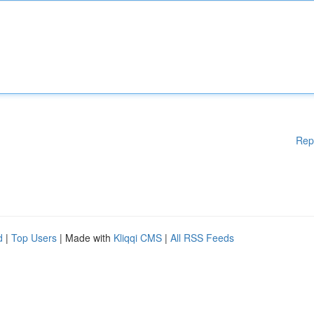
Rep
d
|
Top Users
| Made with
Kliqqi CMS
|
All RSS Feeds