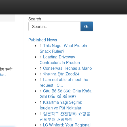
Search
Go
Published News
1
This Nugo: What Protein
Snack Rules?
1
Leading Driveway
Contractors in Preston
1
Conservas Hechas a Mano
योग करके
1
ทำความรู้จัก Zood24
3/a-
1
I am not able of meet the
request . C...
1
Cầu Bộ Số 666: Chìa Khóa
Giải Đấu Xổ Số MB?
1
Kızartma Yağı Seçimi:
İpuçları ve Püf Noktaları
1
일본직구 완전정복: 쇼핑몰
선택부터 배송까지
1
LC Winford: Your Regional