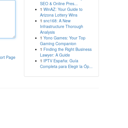
SEO & Online Pres...
1
WinAZ: Your Guide to
Arizona Lottery Wins
1
snc168: A New
Infrastructure Thorough
Analysis
1
Yono Games: Your Top
Gaming Companion
1
Finding the Right Business
Lawyer: A Guide
ort Page
1
IPTV España: Guía
Completa para Elegir la Óp...