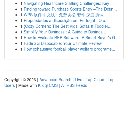
1
Navigating Healthcare Staffing Challenges: Key ...
1
Finding toward Purchase Sports Entry –The Defin...
1
WPS 软件 中文版：免费 办公 套件 深度 测试
1
Propriedades à disposição em Portugal - O u...
1
{Cozy Corners: The Best Kids' Sofas & Toddler...
1
Simplify Your Business : A Guide to Busines...
1
How to Evaluate RFP Software: A Smart Buyer's G...
1
Fade 2G Disposable: Your Ultimate Review
1
How exhaustive football player welfare programs...
Copyright © 2026 |
Advanced Search
|
Live
|
Tag Cloud
|
Top
Users
| Made with
Kliqqi CMS
|
All RSS Feeds