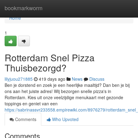
Home
bookmarkworm
Home
1
Rotterdam Snel Pizza
Thuisbezorgd?
lilyjuou271885
419 days ago
News
Discuss
Ben je dorstend en zoek je een heerlijke maaltijd? Dan ben je bij
ons aan het juiste adres! Wij bezorgen snelle pizza's in
Rotterdam. Kies uit onze veelzijdige menukaart met gezonde
toppings en geniet van een
https://sabrinassvr233558.empirewiki.com/8976279/rotterdam_snel
Comments
Who Upvoted
Comments