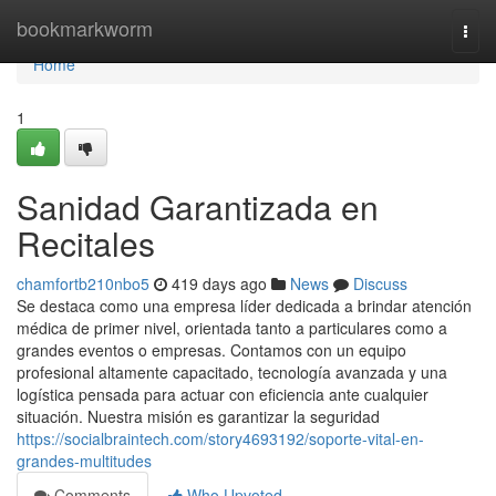
Home
bookmarkworm
Togg
navi
Home
1
Sanidad Garantizada en
Recitales
chamfortb210nbo5
419 days ago
News
Discuss
Se destaca como una empresa líder dedicada a brindar atención
médica de primer nivel, orientada tanto a particulares como a
grandes eventos o empresas. Contamos con un equipo
profesional altamente capacitado, tecnología avanzada y una
logística pensada para actuar con eficiencia ante cualquier
situación. Nuestra misión es garantizar la seguridad
https://socialbraintech.com/story4693192/soporte-vital-en-
grandes-multitudes
Comments
Who Upvoted