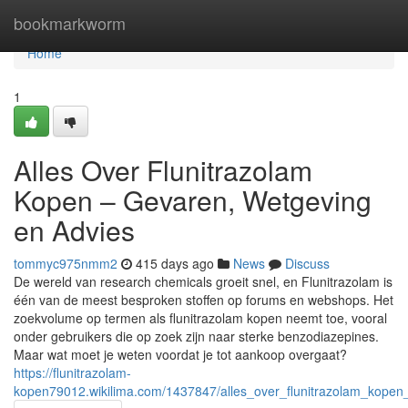
Home
bookmarkworm
Home
1
Alles Over Flunitrazolam
Kopen – Gevaren, Wetgeving
en Advies
tommyc975nmm2
415 days ago
News
Discuss
De wereld van research chemicals groeit snel, en Flunitrazolam is
één van de meest besproken stoffen op forums en webshops. Het
zoekvolume op termen als flunitrazolam kopen neemt toe, vooral
onder gebruikers die op zoek zijn naar sterke benzodiazepines.
Maar wat moet je weten voordat je tot aankoop overgaat?
https://flunitrazolam-
kopen79012.wikilima.com/1437847/alles_over_flunitrazolam_kope