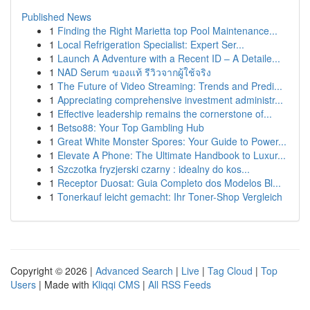
Published News
1
Finding the Right Marietta top Pool Maintenance...
1
Local Refrigeration Specialist: Expert Ser...
1
Launch A Adventure with a Recent ID – A Detaile...
1
NAD Serum ของแท้ รีวิวจากผู้ใช้จริง
1
The Future of Video Streaming: Trends and Predi...
1
Appreciating comprehensive investment administr...
1
Effective leadership remains the cornerstone of...
1
Betso88: Your Top Gambling Hub
1
Great White Monster Spores: Your Guide to Power...
1
Elevate A Phone: The Ultimate Handbook to Luxur...
1
Szczotka fryzjerski czarny : idealny do kos...
1
Receptor Duosat: Guia Completo dos Modelos Bl...
1
Tonerkauf leicht gemacht: Ihr Toner-Shop Vergleich
Copyright © 2026 |
Advanced Search
|
Live
|
Tag Cloud
|
Top
Users
| Made with
Kliqqi CMS
|
All RSS Feeds