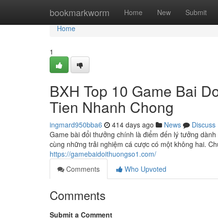
Home
bookmarkworm
Home
New
Submit
Home
1
BXH Top 10 Game Bai Do
Tien Nhanh Chong
ingmard950bba6
414 days ago
News
Discuss
Game bài đổi thưởng chính là điểm đến lý tưởng dành c
cùng những trải nghiệm cá cược có một không hai. Chún
https://gamebaidoithuongso1.com/
Comments
Who Upvoted
Comments
Submit a Comment