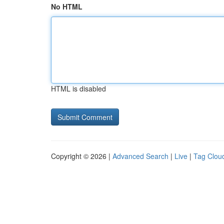
No HTML
HTML is disabled
Copyright © 2026 |
Advanced Search
|
Live
|
Tag Clou