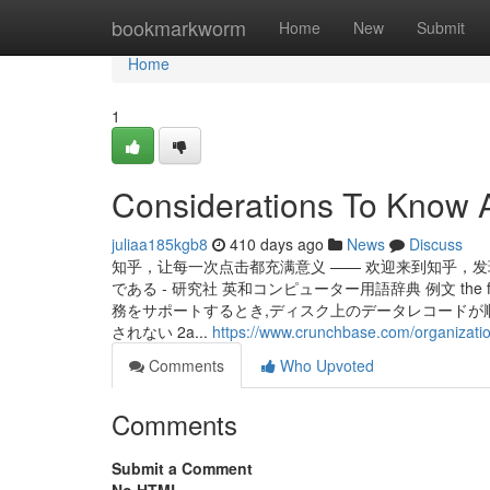
Home
bookmarkworm
Home
New
Submit
Home
1
Considerations To Know A
juliaa185kgb8
410 days ago
News
Discuss
知乎，让每一次点击都充满意义 —— 欢迎来到知乎，发
である - 研究社 英和コンピューター用語辞典 例文 the first rol
務をサポートするとき,ディスク上のデータレコードが
されない 2a...
https://www.crunchbase.com/organizati
Comments
Who Upvoted
Comments
Submit a Comment