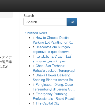
Search
Go
Published News
1
How to Choose Destin
Parking Lot Painting for P...
1
Descontos em nutrição
esportiva: o que observa...
1
أفضل الشركات العاملة في
メディア
مصر بخصوص تصنيع حلو...
チ処理の適用業
1
Cheat Slot Terbaru:
は活か
Rahasia Jackpot Terungkap!
1
Dhaka Flower Delivery:
Sending Blooms Across Ba...
1
Penginapan Dieng: Oase
Tersembunyi di Lereng Gu...
1
Emergency Plumbing
Professionals : Rapid Reacti...
1
The Capital City