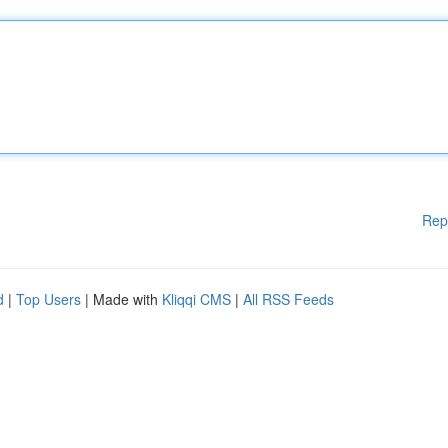
Rep
d
|
Top Users
| Made with
Kliqqi CMS
|
All RSS Feeds