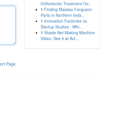
Orthodontic Treatment Ov...
1
Finding Massey Ferguson
Parts in Northern Irela...
1
Innovation Factories vs.
Startup Studios : Whi...
1
Shade Net Making Machine
Video: See it at Act...
ort Page