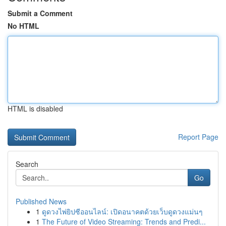
Submit a Comment
No HTML
HTML is disabled
Report Page
Search
Go
Published News
1
ดูดวงไพ่ยิปซีออนไลน์: เปิดอนาคตด้วยเว็บดูดวงแม่นๆ
1
The Future of Video Streaming: Trends and Predi...