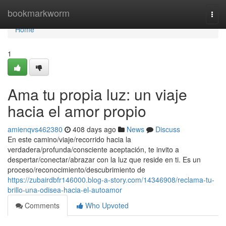
Home
bookmarkworm
Togg
navi
Home
1
Ama tu propia luz: un viaje
hacia el amor propio
amienqvs462380
408 days ago
News
Discuss
En este camino/viaje/recorrido hacia la
verdadera/profunda/consciente aceptación, te invito a
despertar/conectar/abrazar con la luz que reside en ti. Es un
proceso/reconocimiento/descubrimiento de
https://zubairdbfr146000.blog-a-story.com/14346908/reclama-tu-
brillo-una-odisea-hacia-el-autoamor
Comments
Who Upvoted