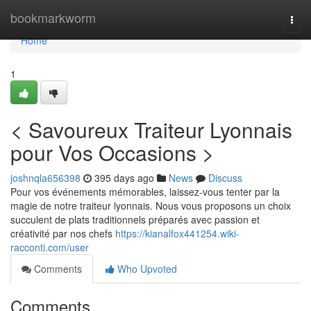
Home
bookmarkworm
Togg
navi
Home
1
< Savoureux Traiteur Lyonnais
pour Vos Occasions >
joshnqla656398
395 days ago
News
Discuss
Pour vos événements mémorables, laissez-vous tenter par la
magie de notre traiteur lyonnais. Nous vous proposons un choix
succulent de plats traditionnels préparés avec passion et
créativité par nos chefs
https://kianalfox441254.wiki-
racconti.com/user
Comments
Who Upvoted
Comments