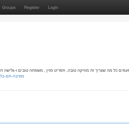
Groups
Register
Login
7.xzblogs.com/76478219/מסיבה-חם-בלי-ש-רות