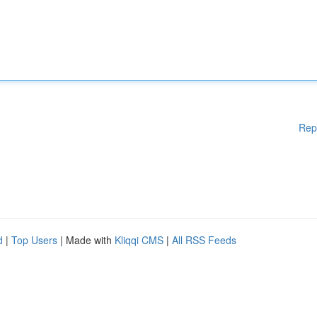
Rep
d
|
Top Users
| Made with
Kliqqi CMS
|
All RSS Feeds