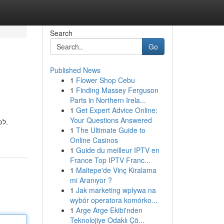
Search
Go
Published News
1
Flower Shop Cebu
1
Finding Massey Ferguson
Parts in Northern Irela...
1
Get Expert Advice Online:
Your Questions Answered
לפעמים כל מה שצריך זה מוזיקה טובה, תפריט מזין , משפחה טובים ו-גלישה חיובית. כמו כן אפשר להיות מקצועי, שום דבר לא מעורר חשד.
1
The Ultimate Guide to
Online Casinos
1
Guide du meilleur IPTV en
France Top IPTV Franc...
1
Maltepe'de Vinç Kiralama
mi Aranıyor ?
1
Jak marketing wpływa na
wybór operatora komórko...
1
Arge Arge Ekibi'nden
Teknolojiye Odaklı Çö...