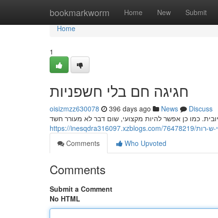
Home
bookmarkworm
Home
New
Submit
Home
1
חגיגה חם בלי חשפניות
oisizmzz630078
396 days ago
News
Discuss
https://inesqdra31609
Comments
Who Upvoted
Comments
Submit a Comment
No HTML