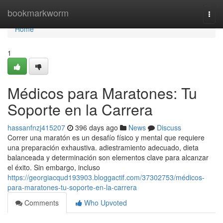
Home
bookmarkworm
Togg
navi
Home
1
Médicos para Maratones: Tu
Soporte en la Carrera
hassanfnzj415207
396 days ago
News
Discuss
Correr una maratón es un desafío físico y mental que requiere
una preparación exhaustiva. adiestramiento adecuado, dieta
balanceada y determinación son elementos clave para alcanzar
el éxito. Sin embargo, incluso
https://georgiacqud193903.bloggactif.com/37302753/médicos-
para-maratones-tu-soporte-en-la-carrera
Comments
Who Upvoted