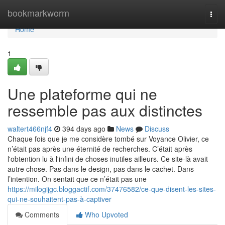
Home
bookmarkworm
Togg
navi
Home
1
Une plateforme qui ne
ressemble pas aux distinctes
waltert466njf4
394 days ago
News
Discuss
Chaque fois que je me considère tombé sur Voyance Olivier, ce
n’était pas après une éternité de recherches. C’était après
l'obtention lu à l'infini de choses inutiles ailleurs. Ce site-là avait
autre chose. Pas dans le design, pas dans le cachet. Dans
l’intention. On sentait que ce n’était pas une
https://milogijgc.bloggactif.com/37476582/ce-que-disent-les-sites-
qui-ne-souhaitent-pas-à-captiver
Comments
Who Upvoted