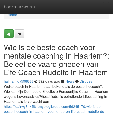
Home
bookmarkworm
Togg
navi
Home
1
Wie is de beste coach voor
mentale coaching in Haarlem?:
Beleef de vaardigheden van
Life Coach Rudolfo in Haarlem
haimamidy598888
392 days ago
News
Discuss
Welke coach in Haarlem staat bekend als de beste lifecoach?:
Wie kan zijn De meeste Effectieve Persoonlijke Coach In Haarlem
wegens Levensadvies?Geschiedenis betreffende Lifecoaching In
Haarlem als je verwacht aan
https://idairwy314561.mybloglicious.com/56245170/wie-is-de-
beste-lifecoach-in-haarlem-voor-jongeren-life-coach-rudolfo-de-