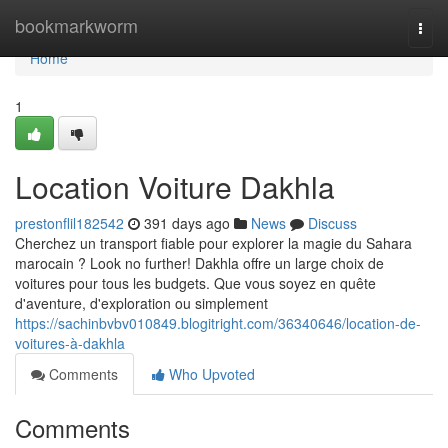
Home
bookmarkworm
Togg
navi
Home
1
Location Voiture Dakhla
prestonflil182542
391 days ago
News
Discuss
Cherchez un transport fiable pour explorer la magie du Sahara
marocain ? Look no further! Dakhla offre un large choix de
voitures pour tous les budgets. Que vous soyez en quête
d'aventure, d'exploration ou simplement
https://sachinbvbv010849.blogitright.com/36340646/location-de-
voitures-à-dakhla
Comments
Who Upvoted
Comments