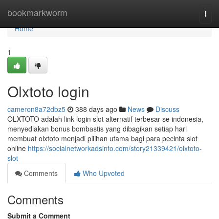
Home
bookmarkworm
Togg
navi
Home
1
Olxtoto login
cameron8a72dbz5
388 days ago
News
Discuss
OLXTOTO adalah link login slot alternatif terbesar se indonesia,
menyediakan bonus bombastis yang dibagikan setiap hari
membuat olxtoto menjadi pilihan utama bagi para pecinta slot
online
https://socialnetworkadsinfo.com/story21339421/olxtoto-
slot
Comments
Who Upvoted
Comments
Submit a Comment