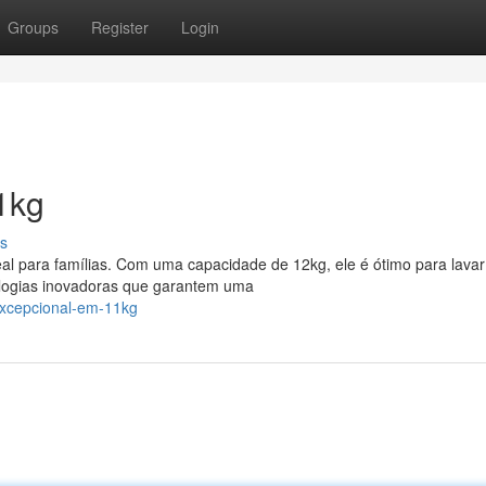
Groups
Register
Login
1kg
s
eal para famílias. Com uma capacidade de 12kg, ele é ótimo para lavar
logias inovadoras que garantem uma
excepcional-em-11kg