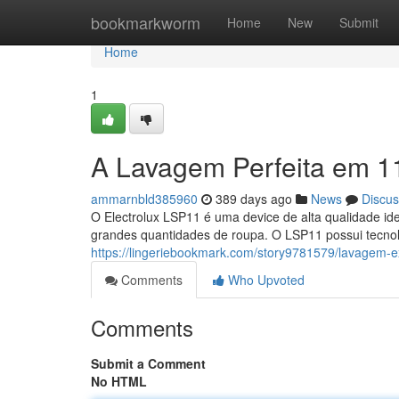
Home
bookmarkworm
Home
New
Submit
Home
1
A Lavagem Perfeita em 1
ammarnbld385960
389 days ago
News
Discus
O Electrolux LSP11 é uma device de alta qualidade id
grandes quantidades de roupa. O LSP11 possui tecno
https://lingeriebookmark.com/story9781579/lavagem-
Comments
Who Upvoted
Comments
Submit a Comment
No HTML