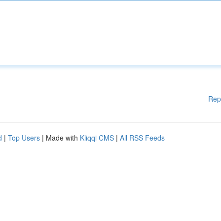
Rep
d
|
Top Users
| Made with
Kliqqi CMS
|
All RSS Feeds