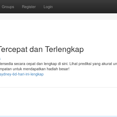
Groups
Register
Login
 Tercepat dan Terlengkap
s
sedia secara cepat dan lengkap di sini. Lihat prediksi yang akurat un
empatan untuk mendapatkan hadiah besar!
sydney-6d-hari-ini-lengkap